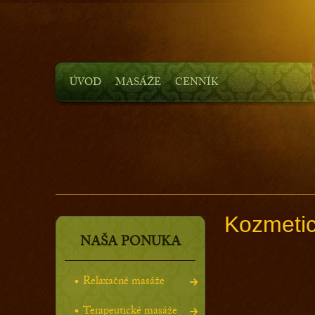
ÚVOD
MASÁŽE
CENNÍK
Kozmetic
NAŠA PONUKA
Relaxačné masáže
Terapeutické masáže