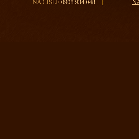
NA ČÍSLE
0908 934 048
N