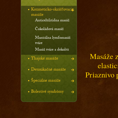
Kozmeticko-skrášľovacie
masáže
Anticelulitídna masáž
Čokoládová masáž
Manuálna lymfomasáž
tváre
Masáž tváre a dekoltu
Masáže za
Thajské masáže
elasti
Detoxikačné masáže
Priaznivo 
Špeciálne masáže
Bolestivé syndrómy